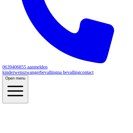
0639406855
aanmelden
kinderwens
zwanger
bevalling
na bevalling
contact
Open menu